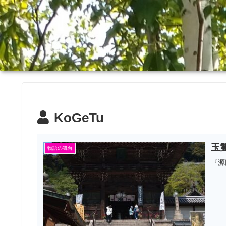
KoGeTu
玉
物語の舞台
『源