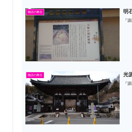
明
物語の舞台
『源
光
物語の舞台
『源