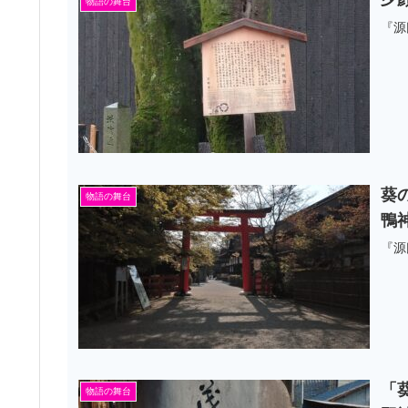
物語の舞台
『源
葵
物語の舞台
鴨
『源
「
物語の舞台