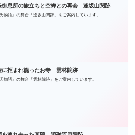
条御息所の旅立ちと空蝉との再会 逢坂山関跡
氏物語』の舞台「逢坂山関跡」をご案内しています。
壺に拒まれ籠ったお寺 雲林院跡
氏物語』の舞台「雲林院跡」をご案内しています。
顔を連れ去った某院 源融河原院跡