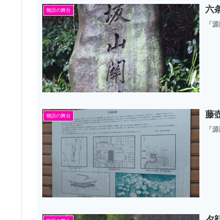
六
物語の舞台
『源
藤
物語の舞台
『源
夕