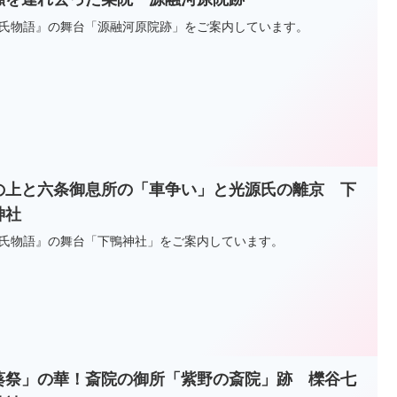
氏物語』の舞台「源融河原院跡」をご案内しています。
の上と六条御息所の「車争い」と光源氏の離京 下
神社
氏物語』の舞台「下鴨神社」をご案内しています。
葵祭」の華！斎院の御所「紫野の斎院」跡 櫟谷七