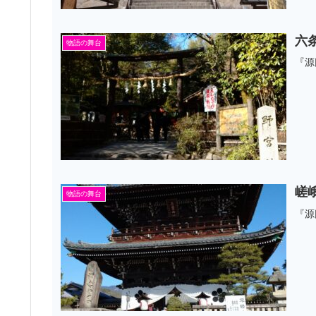
六
物語の舞台
『源
嵯
物語の舞台
『源