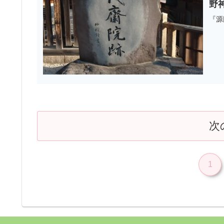
野
『源
次
1