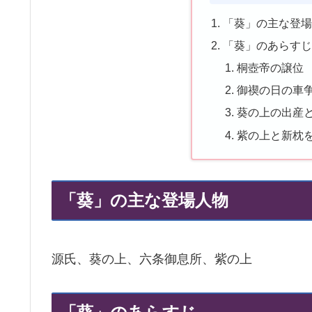
「葵」の主な登
「葵」のあらす
桐壺帝の譲位
御禊の日の車
葵の上の出産
紫の上と新枕
「葵」の主な登場人物
源氏、葵の上、六条御息所、紫の上