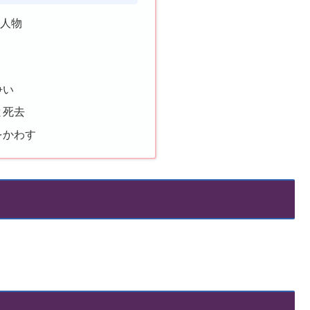
場人物
じ
争い
と死去
をかわす