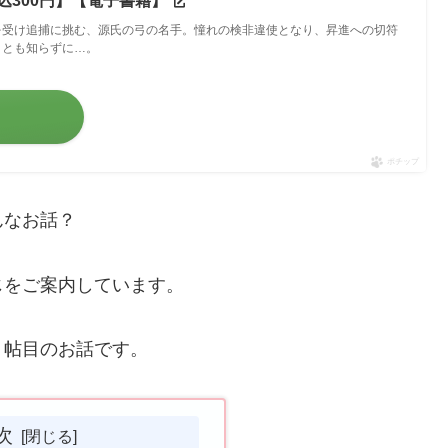
税込300円】【電子書籍】
を受け追捕に挑む、源氏の弓の名手。憧れの検非違使となり、昇進への切符
きとも知らずに…。
ポチップ
んなお話？
じをご案内しています。
９帖目のお話です。
次