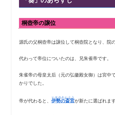
「葵」のあらすじ
桐壺帝の譲位
源氏の父桐壺帝は譲位して桐壺院となり、院
代わって帝位についたのは、兄朱雀帝です。
朱雀帝の母皇太后（元の弘徽殿女御）は宮中
かりでした。
いせのさいぐう
帝が代わると、
伊勢の斎宮
が新たに選ばれま