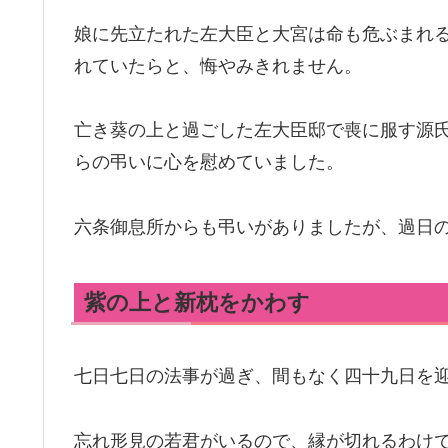
娘に先立たれた左大臣と大宮は命も危ぶまれ
れていたらと、悔やみきれません。
亡き葵の上と過ごした左大臣邸で喪に服す源
らの弔いに心を慰めていました。
六条御息所からも弔いがありましたが、過日
紫の上と新枕をかわす
七日七日の法事が過ぎ、間もなく四十九日を
忘れ形見の若君がいるので、縁が切れるわけ