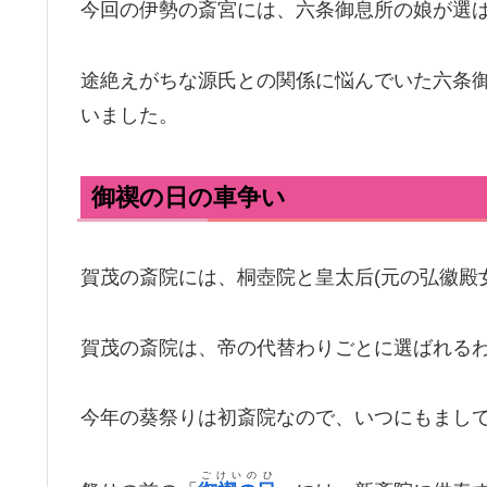
今回の伊勢の斎宮には、六条御息所の娘が選
途絶えがちな源氏との関係に悩んでいた六条
いました。
御禊の日の車争い
賀茂の斎院には、桐壺院と皇太后(元の弘徽殿
賀茂の斎院は、帝の代替わりごとに選ばれる
今年の葵祭りは初斎院なので、いつにもまし
ごけいのひ