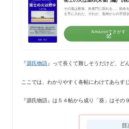
衛士の火は燃ゆ(朱雀門編) 【
その鬼は夜毎、朱雀門に現れる…。勅命
を手に入れた。それが、鬼神からの手招
Amazonでさがす
『
源氏物語
』って長くて難しそうだけど、ど
ここでは、わかりやすく各帖にわけてあらす
『源氏物語』は５４帖から成り「葵」はその
目