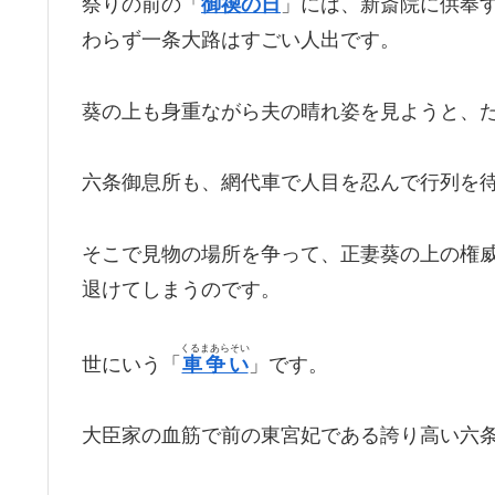
祭りの前の「
御禊の日
」には、新斎院に供奉
わらず一条大路はすごい人出です。
葵の上も身重ながら夫の晴れ姿を見ようと、
六条御息所も、網代車で人目を忍んで行列を
そこで見物の場所を争って、正妻葵の上の権
退けてしまうのです。
くるまあらそい
世にいう「
車争い
」です。
大臣家の血筋で前の東宮妃である誇り高い六