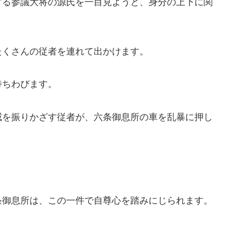
する参議大将の源氏を一目見ようと、身分の上下に関
たくさんの従者を連れて出かけます。
待ちわびます。
威を振りかざす従者が、六条御息所の車を乱暴に押し
条御息所は、この一件で自尊心を踏みにじられます。