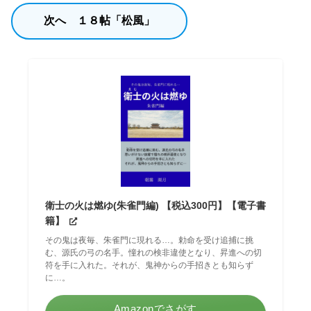
次へ １８帖「松風」
衛士の火は燃ゆ(朱雀門編) 【税込300円】【電子書
籍】
その鬼は夜毎、朱雀門に現れる…。勅命を受け追捕に挑
む、源氏の弓の名手。憧れの検非違使となり、昇進への切
符を手に入れた。それが、鬼神からの手招きとも知らず
に…。
Amazonでさがす