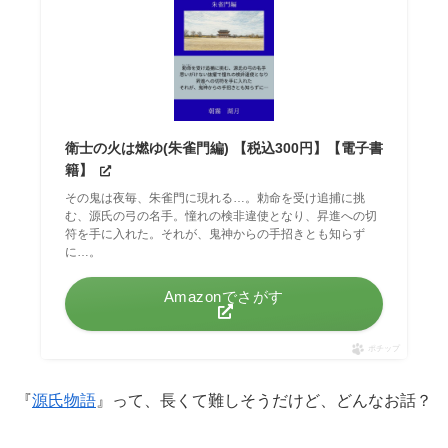
衛士の火は燃ゆ(朱雀門編) 【税込300円】【電子書
籍】
その鬼は夜毎、朱雀門に現れる…。勅命を受け追捕に挑
む、源氏の弓の名手。憧れの検非違使となり、昇進への切
符を手に入れた。それが、鬼神からの手招きとも知らず
に…。
Amazonでさがす
ポチップ
『
源氏物語
』って、長くて難しそうだけど、どんなお話？