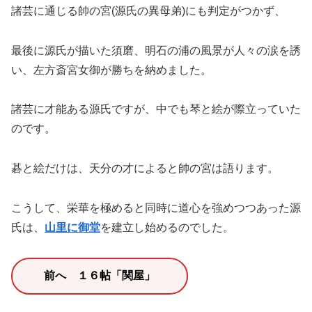
諸芸に通じる帥の宮(源氏の異母弟)にも判定がつかず、
最後に源氏が描いた須磨、明石の浦の風景が人々の涙を誘
い、左方斎宮女御が勝ちを納めました。
諸芸に才能ある源氏ですが、中でも琴と絵が際立っていた
のです。
碁と絵だけは、天分の才によると帥の宮は語ります。
こうして、栄華を極めると同時に道心を強めつつあった源
氏は、
山里に御堂
を建立し始めるのでした。
前へ １６帖「関屋」