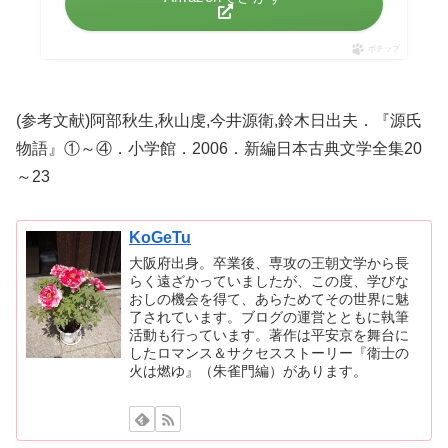
ポチップ
(参考文献)阿部秋生,秋山虔,今井源衛,鈴木日出夫．『源氏
物語』①～④．小学館．2006．新編日本古典文学全集20
～23
KoGeTu
大阪府出身。卒業後、専攻の王朝文学から長
らく遠ざかっていましたが、この度、学びな
おしの機会を得て、あらためてその世界に魅
了されています。ブログの運営とともに執筆
活動も行っています。著作は平安京を舞台に
したロマンス＆サクセスストーリー『衛士の
火は燃ゆ』（朱雀門編）があります。