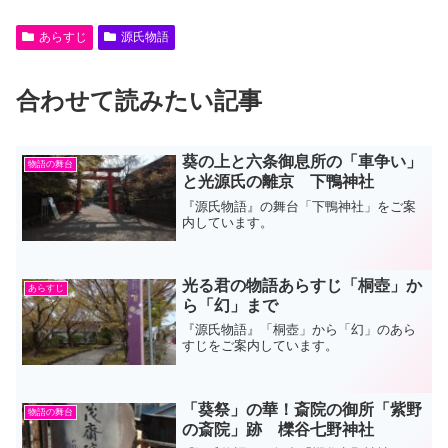
あらすじ
源氏物語
合わせて読みたい記事
葵の上と六条御息所の「車争い」
物語の舞台
と光源氏の離京 下鴨神社
『源氏物語』の舞台「下鴨神社」をご案
内しています。
光る君の物語あらすじ「桐壺」か
あらすじ
ら「幻」まで
『源氏物語』「桐壺」から「幻」のあら
すじをご案内しています。
「葵祭」の華！斎院の御所「紫野
物語の舞台
の斎院」跡 櫟谷七野神社