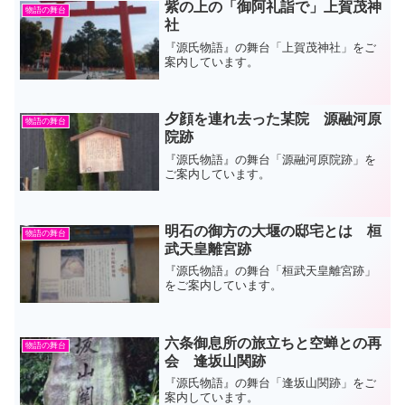
紫の上の「御阿礼詣で」上賀茂神
物語の舞台
社
『源氏物語』の舞台「上賀茂神社」をご
案内しています。
夕顔を連れ去った某院 源融河原
物語の舞台
院跡
『源氏物語』の舞台「源融河原院跡」を
ご案内しています。
明石の御方の大堰の邸宅とは 桓
物語の舞台
武天皇離宮跡
『源氏物語』の舞台「桓武天皇離宮跡」
をご案内しています。
六条御息所の旅立ちと空蝉との再
物語の舞台
会 逢坂山関跡
『源氏物語』の舞台「逢坂山関跡」をご
案内しています。